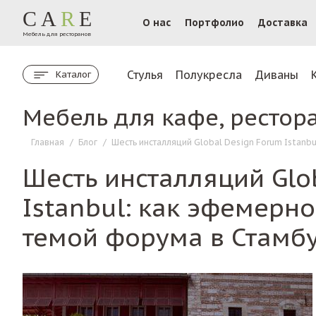
CA
R
E
О нас
Портфолио
Доставка
Мебель для ресторанов
Стулья
Полукресла
Диваны
Каталог
Мебель для кафе, рестор
Главная
/
Блог
/
Шесть инсталляций Global Design Forum Istanb
Шесть инсталляций Glo
Istanbul: как эфемерно
темой форума в Стамб