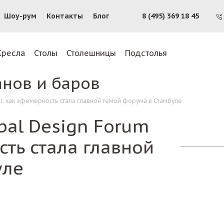
Шоу-рум
Контакты
Блог
8 (495) 369 18 45
Кресла
Столы
Столешницы
Подстолья
анов и баров
ul: как эфемерность стала главной темой форума в Стамбуле
bal Design Forum
сть стала главной
уле