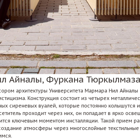
Нил Айналы, Фуркана Тюркылмаз
сором архитектуры Университета Мармара Нил Айналы с
истицизма. Конструкция состоит из четырех металличе
ных сиреневых вуалей, которые постоянно колышутся и 
сетитель проходит через них, он попадает в ярко осве
вится ключевым моментом инсталляции. Такой прием ра
 создание атмосферы через многослойные текстильные
имся.