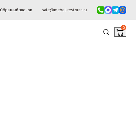
Обратный звонок
sale@mebel-restoran.ru
0