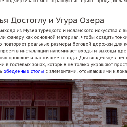
ые подчеркивают многогранную историю города, ислам
ья Достоглу и Угура Озера
выхода из Музея турецкого и исламского искусства с 
ли фанеру как основной материал, чтобы создать тон
чно повторяет реальные размеры беговой дорожки для 
й проем в инсталляции напоминает входы и выходы др
диняя прошлое и настоящее города. Для владельцев рес
 в гостевых зонах, которые не только украшают прост
ть
обеденные столы
с элементами, отсылающими к лока