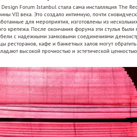
esign Forum Istanbul стала сама инсталляция The Red
ины VII века. Это создало интимную, почти сновидчес
работанные для мероприятия, изготовлены из нескольк
го крепежа. После окончания форума эти стулья был
мебели с надежными замковыми соединениями демонстр
цы ресторанов, кафе и банкетных залов могут обратит
бладают высокой прочностью и эстетической ценностью