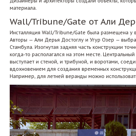
Дизайнеры и архитекторы создали объекты, котор
материала.
Wall/Tribune/Gate от Али Дер
Инсталляция Wall/Tribune/Gate была размещена у 
Авторы — Али Дерья Достоглу и Угур Озер — выбра
Стамбула. Изогнутая задняя часть конструкции то
когда-то располагался на этом месте. Центральны
выступает и стеной, и трибуной, и воротами, сое
вдохновением для создания временных конструкций
Например, для летней веранды можно использова