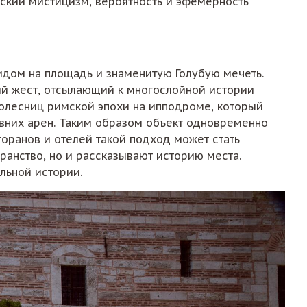
ский мистицизм, вероятность и эфемерность
видом на площадь и знаменитую Голубую мечеть.
кий жест, отсылающий к многослойной истории
колесниц римской эпохи на ипподроме, который
евних арен. Таким образом объект одновременно
торанов и отелей такой подход может стать
ранство, но и рассказывают историю места.
льной истории.