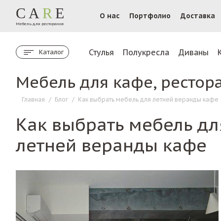
CA
R
E
О нас
Портфолио
Доставка
Мебель для ресторанов
Стулья
Полукресла
Диваны
Каталог
Мебель для кафе, рестор
Главная
/
Блог
/
Как выбрать мебель для летней веранды кафе
Как выбрать мебель дл
летней веранды кафе