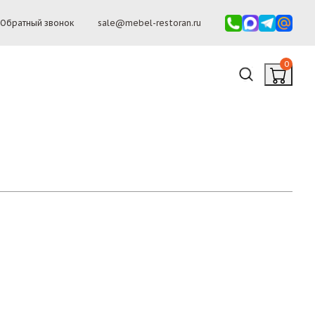
Обратный звонок
sale@mebel-restoran.ru
0