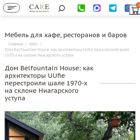
0
Мебель для ресторанов
Мебель для кафе, ресторанов и баров
Главная
/
Блог
/
Дом Belfountain House: как архитекторы UUfie перестроили шале
1970-х на склоне Ниагарского уступа
Дом Belfountain House: как
архитекторы UUfie
перестроили шале 1970-х
на склоне Ниагарского
уступа