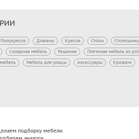
ОРИИ
Полукресла
Диваны
Кресла
Столы
Столешни
Складная мебель
Решения
Плетеная мебель из ро
 мебель
Мебель для улицы
Аксессуары
Кровати
сделаем подборку мебели.
подберем аналоги