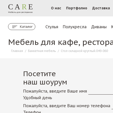
CA
R
E
О нас
Портфолио
Доставка
Мебель для ресторанов
Стулья
Полукресла
Диваны
Каталог
Мебель для кафе, рестор
Главная
/
Банкетная мебель
/
Стол складной круглый.049-060
Посетите
наш шоурум
Пожалуйста, введите Ваше имя
Удобный день
Пожалуйста, введите Ваш номер телефона
Телефон