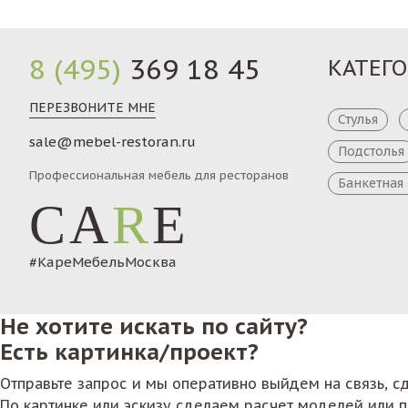
8 (495)
369 18 45
КАТЕГ
ПЕРЕЗВОНИТЕ МНЕ
Стулья
sale@mebel-restoran.ru
Подстолья
Профессиональная мебель для ресторанов
Банкетная
CA
R
E
#КареМебельМосква
Не хотите искать по сайту?
Есть картинка/проект?
Отправьте запрос и мы оперативно выйдем на связь, 
По картинке или эскизу сделаем расчет моделей или 