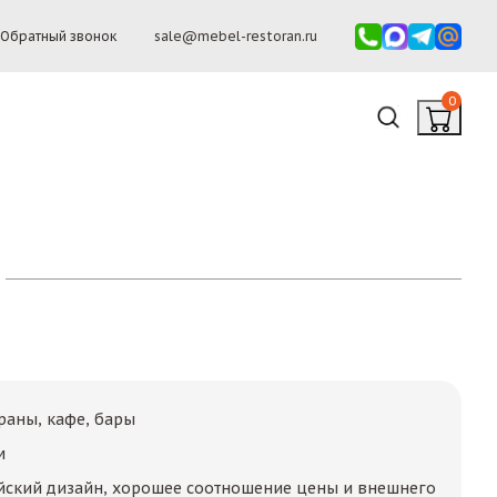
Обратный звонок
sale@mebel-restoran.ru
0
раны, кафе, бары
м
йский дизайн, хорошее соотношение цены и внешнего