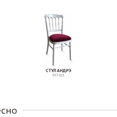
СТУЛ АНДРЭ
057-021
Заказ
есно