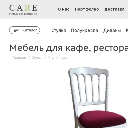
CA
R
E
О нас
Портфолио
Доставка
Мебель для ресторанов
Стулья
Полукресла
Диваны
Каталог
Мебель для кафе, рестор
Главная
/
Стулья
/
Стул Андрэ