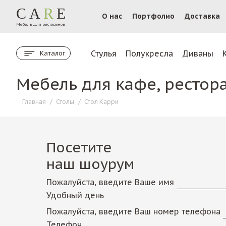
CA
R
E
О нас
Портфолио
Доставка
Мебель для ресторанов
Стулья
Полукресла
Диваны
Каталог
Мебель для кафе, рестор
Главная
/
Столы
/
Стол Карри
Посетите
наш шоурум
Пожалуйста, введите Ваше имя
Удобный день
Пожалуйста, введите Ваш номер телефона
Телефон