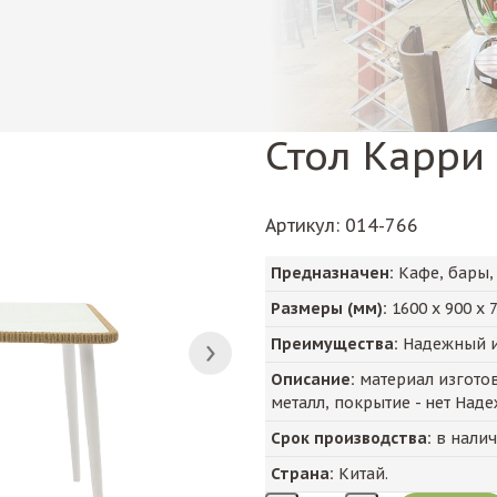
Стол Карри
Артикул
: 014-766
Предназначен:
Кафе, бары,
Размеры (мм):
1600
х
900
х
Преимущества:
Надежный и 
Описание:
материал изготовл
металл, покрытие - нет Над
Срок производства:
в нали
Страна:
Китай.