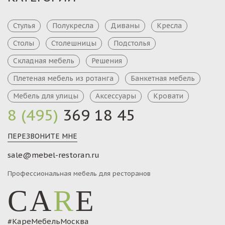
Стулья
Полукресла
Диваны
Кресла
Столы
Столешницы
Подстолья
Складная мебель
Решения
Плетеная мебель из ротанга
Банкетная мебель
Мебель для улицы
Аксессуары
Кровати
8 (495)
369 18 45
ПЕРЕЗВОНИТЕ МНЕ
sale@mebel-restoran.ru
Профессиональная мебель для ресторанов
CA
R
E
#КареМебельМосква