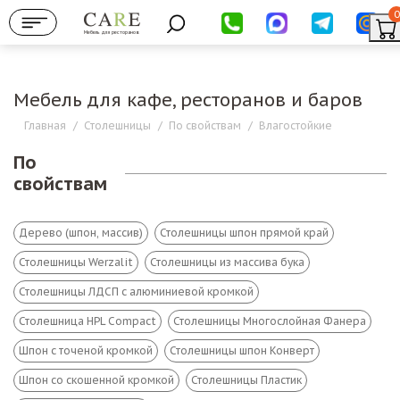
0
Мебель для ресторанов
Мебель для кафе, ресторанов и баров
Главная
/
Столешницы
/
По свойствам
/
Влагостойкие
По
свойствам
Дерево (шпон, массив)
Столешницы шпон прямой край
Столешницы Werzalit
Столешницы из массива бука
Столешницы ЛДСП с алюминиевой кромкой
Столешница HPL Compact
Столешницы Многослойная Фанера
Шпон с точеной кромкой
Столешницы шпон Конверт
Шпон со скошенной кромкой
Столешницы Пластик