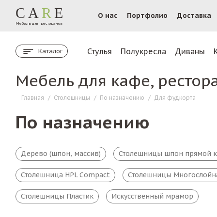
CA
R
E
О нас
Портфолио
Доставка
Мебель для ресторанов
Стулья
Полукресла
Диваны
Каталог
Мебель для кафе, рестор
Главная
/
Столешницы
/
По назначению
/
Для фудкорта
По назначению
Дерево (шпон, массив)
Столешницы шпон прямой 
Столешница HPL Compact
Столешницы Многослойн
Столешницы Пластик
Искусственный мрамор