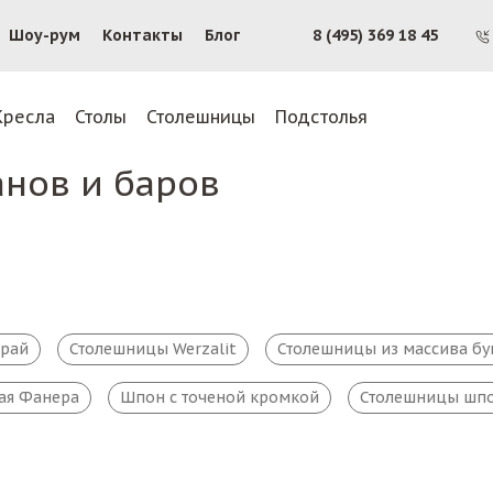
Шоу-рум
Контакты
Блог
8 (495) 369 18 45
Кресла
Столы
Столешницы
Подстолья
анов и баров
край
Столешницы Werzalit
Столешницы из массива бу
ая Фанера
Шпон с точеной кромкой
Столешницы шпо