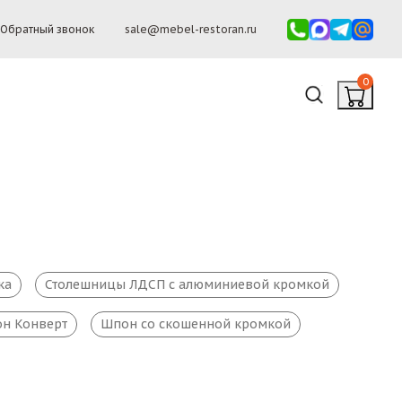
Обратный звонок
sale@mebel-restoran.ru
0
ка
Столешницы ЛДСП с алюминиевой кромкой
н Конверт
Шпон со скошенной кромкой