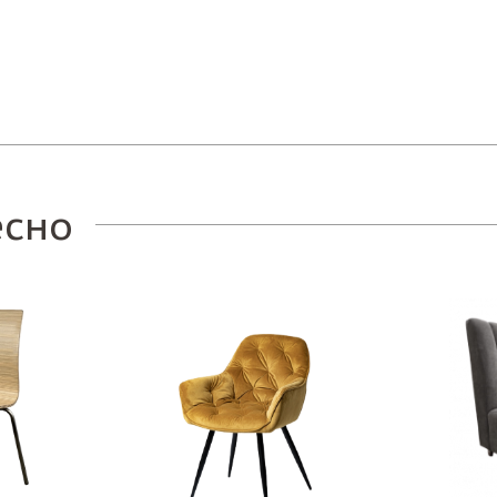
Заказ
есно