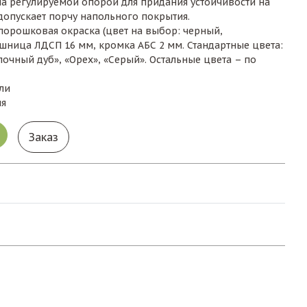
а регулируемой опорой для придания устойчивости на
допускает порчу напольного покрытия.
порошковая окраска (цвет на выбор: черный,
ешница ЛДСП 16 мм, кромка АБС 2 мм. Стандартные цвета:
олочный дуб», «Орех», «Серый». Остальные цвета – по
ли
ия
Заказ