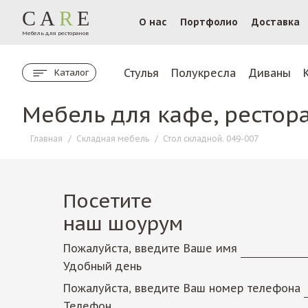
CA
R
E
О нас
Портфолио
Доставка
Мебель для ресторанов
Стулья
Полукресла
Диваны
Каталог
Мебель для кафе, рестор
Главная
/
Складная мебель
/
Стол складной. 049-007
Посетите
наш шоурум
Пожалуйста, введите Ваше имя
Удобный день
Пожалуйста, введите Ваш номер телефона
Телефон