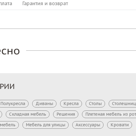
плата
Гарантия и возврат
есно
ОРИИ
Полукресла
Диваны
Кресла
Столы
Столешни
Складная мебель
Решения
Плетеная мебель из ро
 мебель
Мебель для улицы
Аксессуары
Кровати