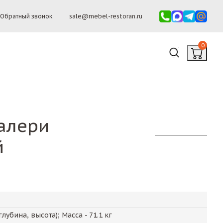
Обратный звонок
sale@mebel-restoran.ru
0
алери
й
глубина, высота); Масса -
71.1
кг