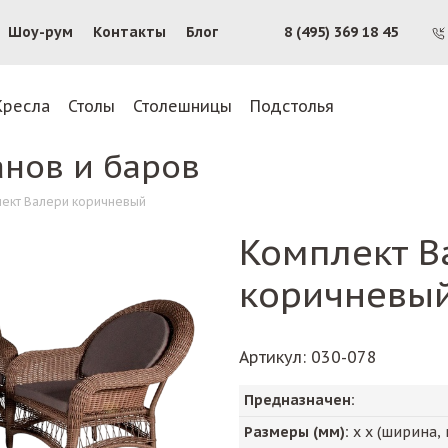
Шоу-рум
Контакты
Блог
8 (495) 369 18 45
Кресла
Столы
Столешницы
Подстолья
анов и баров
ект Валери коричневый
Комплект В
коричневы
Артикул
: 030-078
Предназначен:
Размеры (мм):
х х (ширина, 