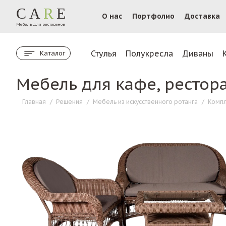
CA
R
E
О нас
Портфолио
Доставка
Мебель для ресторанов
Стулья
Полукресла
Диваны
Каталог
Мебель для кафе, рестор
Главная
/
Решения
/
Мебель из искусственного ротанга
/
Компл