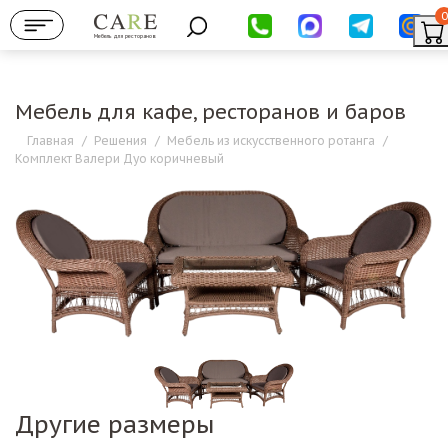
0
Мебель для ресторанов
Мебель для кафе, ресторанов и баров
Главная
/
Решения
/
Мебель из искусственного ротанга
/
Комплект Валери Дуо коричневый
Другие размеры