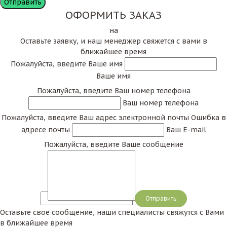
ресторанов и кафе, расположенных на свежем
ОФОРМИТЬ ЗАКАЗ
воздухе. Прочность металлического каркаса
сочетается с красотой и утончённостью плетёной
на
спинки и сидения из искусственного ротанга. Такое
Оставьте заявку, и наш менеджер свяжется с вами в
необычное соседство наделяет кресла и стулья
ближайшее время
особым изяществом и надёжностью.
Пожалуйста, введите Ваше имя
Ваше имя
Мебель из искусственного ротанга
не меняет
Пожалуйста, введите Ваш номер телефона
своего внешнего вида под ежедневным
Ваш номер телефона
воздействием солнечных лучей и влаги,
Пожалуйста, введите Ваш адрес электронной почты
Ошибка в
выдерживает самую интенсивную нагрузку и
адресе почты
Ваш E-mail
прекрасно вписывается в интерьер любого летнего
кафе или ресторанной террасы.
Пожалуйста, введите Ваше сообщение
Использование для сидений текстильных
подушек, позволит поддержать выбранную
цветовую гамму и подарит атмосферу комфорта и
Сообщение
уюта вашему заведению.
Оставьте своё сообщение, наши специалисты свяжутся с Вами
Имитация ротанга – это современное и стильное
в ближайшее время