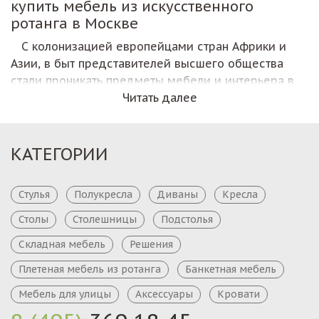
купить мебель из искусственного
ротанга в Москве
С колонизацией европейцами стран Африки и
Азии, в быт представителей высшего общества
стали проникать предметы мебели и интерьера в
этническом стиле покорённых территорий. Так
Читать далее
плетеная мебель из ротанга начала своё мировое
шествие, она органично вписывалась во
внутреннее убранство дворцов и дворянских
КАТЕГОРИИ
апартаментов различных стран Европы и Америки.
С тех пор изделия из ротанга ассоциируются с
Стулья
Полукресла
Диваны
Кресла
богатством и принадлежностью владельца к
знатному роду.
Столы
Столешницы
Подстолья
Использование мебели из
Складная мебель
Решения
искусственного ротанга
Плетеная мебель из ротанга
Банкетная мебель
Мебель для улицы
Аксессуары
Кровати
Искусственный ротанг – отличное изобретение
современности, предназначенное для