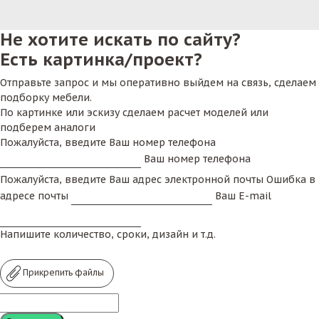
• долговечность;
Не хотите искать по сайту?
• презентабельный внешний вид;
Есть картинка/проект?
• износоустойчивость и прочность;
Отправьте запрос и мы оперативно выйдем на связь, сделаем
подборку мебели.
• стойкость к перепаду температуры и осадкам;
По картинке или эскизу сделаем расчет моделей или
• малый вес и простота перемещения;
подберем аналоги
Пожалуйста, введите Ваш номер телефона
С точки зрения дизайнеров,
мебель из
Ваш номер телефона
искусственного ротанга
– является
Пожалуйста, введите Ваш адрес электронной почты
Ошибка в
универсальным решением, которое подойдет для
адресе почты
Ваш E-mail
оформления интерьеров различных стилей и
направлений.
Напишите количество, сроки, дизайн и т.д.
Плетеная мебель из
искусственного ротанга
Прикрепить файлы
Удачный выбор для террас, открытых площадок