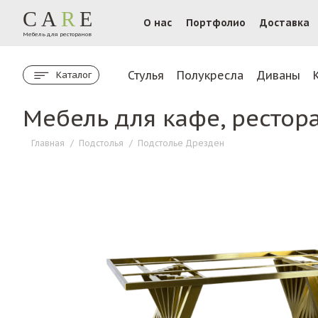
CA
R
E
О нас
Портфолио
Доставка
Мебель для ресторанов
Стулья
Полукресла
Диваны
Каталог
Мебель для кафе, рестор
Главная
/
Подстолья
/
Подстолье Дрезден