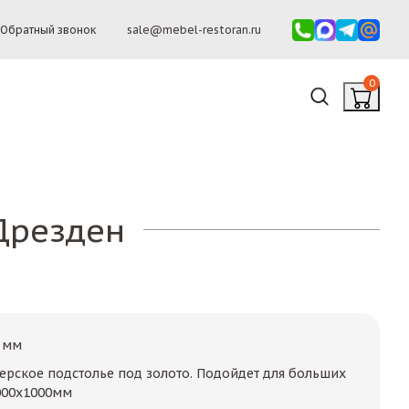
Обратный звонок
sale@mebel-restoran.ru
0
Дрезден
 мм
рское подстолье под золото. Подойдет для больших
000х1000мм