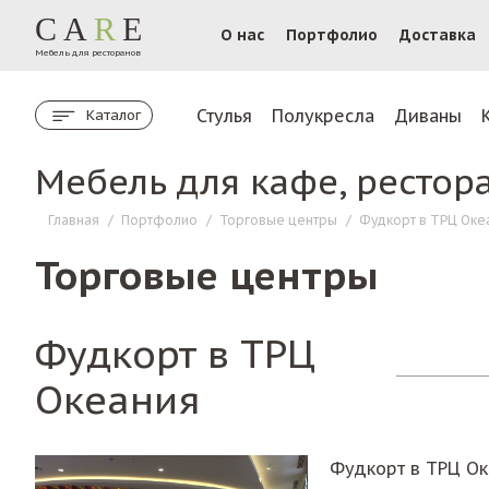
CA
R
E
О нас
Портфолио
Доставка
Мебель для ресторанов
Стулья
Полукресла
Диваны
Каталог
Мебель для кафе, рестор
Главная
/
Портфолио
/
Торговые центры
/
Фудкорт в ТРЦ Оке
Торговые центры
Фудкорт в ТРЦ
Океания
Фудкорт в ТРЦ О