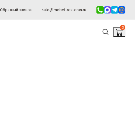
Обратный звонок
sale@mebel-restoran.ru
0