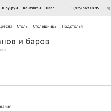
Шоу-рум
Контакты
Блог
8 (495) 369 18 45
Кресла
Столы
Столешницы
Подстолья
анов и баров
ания
кеания