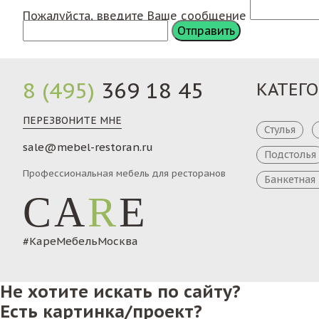
Пожалуйста, введите Ваше сообщение
8 (495)
369 18 45
КАТЕГ
ПЕРЕЗВОНИТЕ МНЕ
Стулья
sale@mebel-restoran.ru
Подстолья
Профессиональная мебель для ресторанов
Банкетная
CA
R
E
#КареМебельМосква
Не хотите искать по сайту?
Есть картинка/проект?