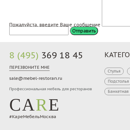
Пожалуйста, введите Ваше сообщение
8 (495)
369 18 45
КАТЕГ
ПЕРЕЗВОНИТЕ МНЕ
Стулья
sale@mebel-restoran.ru
Подстолья
Профессиональная мебель для ресторанов
Банкетная
CA
R
E
#КареМебельМосква