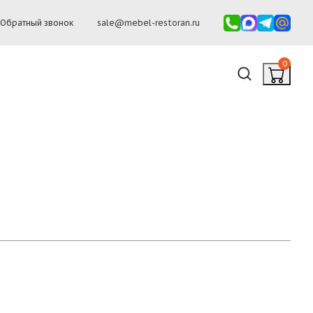
Обратный звонок
sale@mebel-restoran.ru
0