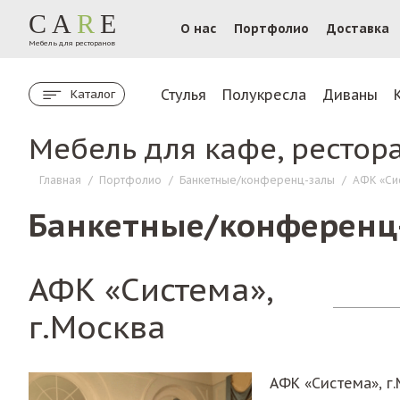
CA
R
E
О нас
Портфолио
Доставка
Мебель для ресторанов
Стулья
Полукресла
Диваны
Каталог
Мебель для кафе, рестор
Главная
/
Портфолио
/
Банкетные/конференц-залы
/
АФК «Сис
Банкетные/конференц
АФК «Система»,
г.Москва
АФК «Система», г