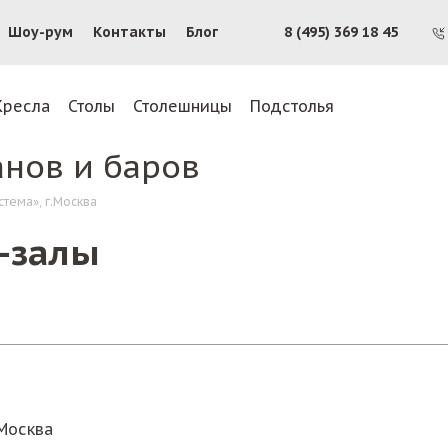
Шоу-рум
Контакты
Блог
8 (495) 369 18 45
Кресла
Столы
Столешницы
Подстолья
анов и баров
тема», г.Москва
-залы
.Москва