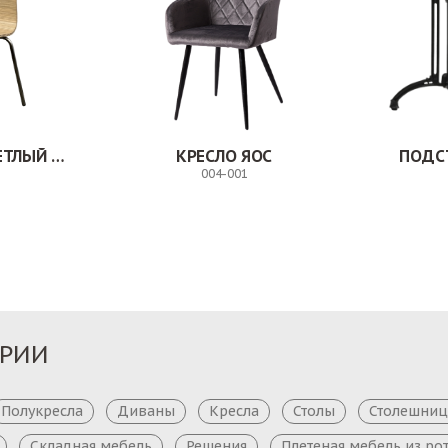
СТУЛ МИЛВУД СВЕТЛЫЙ ШЕЛК
КРЕСЛО ЯОС
ПОДС
004-001
Заказ
Заказ
ОРИИ
Полукресла
Диваны
Кресла
Столы
Столешни
Складная мебель
Решения
Плетеная мебель из ро