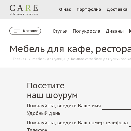
CA
R
E
О нас
Портфолио
Доставка
Мебель для ресторанов
Стулья
Полукресла
Диваны
Каталог
Мебель для кафе, рестор
Главная
/
Мебель для улицы
/
Комплект мебели для уличного к
Посетите
наш шоурум
Пожалуйста, введите Ваше имя
Удобный день
Пожалуйста, введите Ваш номер телефона
Телефон