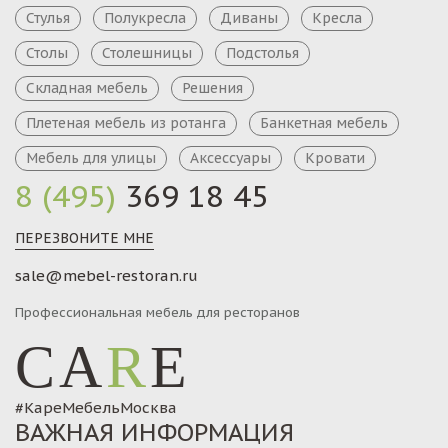
Стулья
Полукресла
Диваны
Кресла
Столы
Столешницы
Подстолья
Складная мебель
Решения
Плетеная мебель из ротанга
Банкетная мебель
Мебель для улицы
Аксессуары
Кровати
8 (495)
369 18 45
ПЕРЕЗВОНИТЕ МНЕ
sale@mebel-restoran.ru
Профессиональная мебель для ресторанов
CA
R
E
#КареМебельМосква
ВАЖНАЯ ИНФОРМАЦИЯ