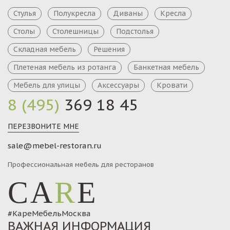
Стулья
Полукресла
Диваны
Кресла
Столы
Столешницы
Подстолья
Складная мебель
Решения
Плетеная мебель из ротанга
Банкетная мебель
Мебель для улицы
Аксессуары
Кровати
8 (495)
369 18 45
ПЕРЕЗВОНИТЕ МНЕ
sale@mebel-restoran.ru
Профессиональная мебель для ресторанов
CA
R
E
#КареМебельМосква
ВАЖНАЯ ИНФОРМАЦИЯ