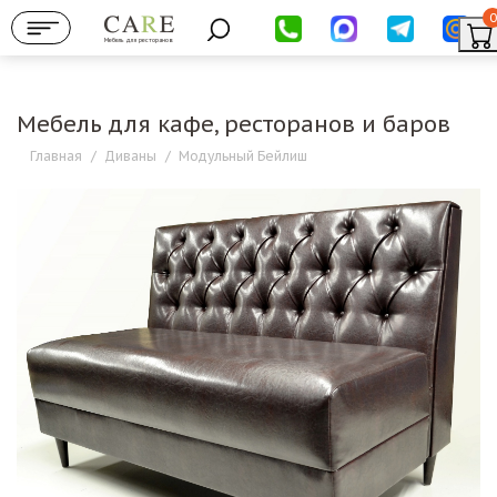
0
Мебель для ресторанов
Мебель для кафе, ресторанов и баров
Главная
/
Диваны
/
Модульный Бейлиш