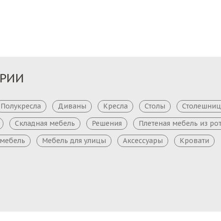
Заказ
Заказ
ОРИИ
Полукресла
Диваны
Кресла
Столы
Столешни
Складная мебель
Решения
Плетеная мебель из ро
 мебель
Мебель для улицы
Аксессуары
Кровати