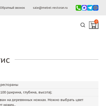
Обратный звонок
sale@mebel-restoran.ru
0
тис
 рестораны
1100
(ширина, глубина, высота);
ван на деревянных ножках. Можно выбрать цвет
т ножек.,