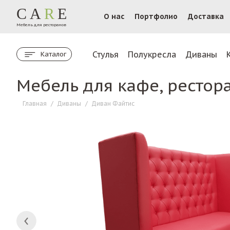
CA
R
E
О нас
Портфолио
Доставка
Мебель для ресторанов
Стулья
Полукресла
Диваны
Каталог
Мебель для кафе, рестор
Главная
/
Диваны
/
Диван Файтис