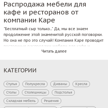
Распродажа мебели для
кафе и ресторанов от
компании Каре
"Бесплатный сыр только..." Да, мы все знаем
продолжение этой знаменитой русской поговорки.
Но она не про это случай! Компания Каре проводит
постоянные распродажи мебели для кафе и
Читать далее
ресторанов по самым выгодным ценам. Да, вы
скажете, что чудес не бывает и за всякой
распродажей кроится обычный маркетиновый ход.
КАТЕГОРИИ
Стулья
Полукресла
Диваны
Кресла
Столы
Столешницы
Подстолья
Складная мебель
Решения