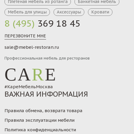
Плетеная мебель из ротанга
Банкетная мебель
Мебель для улицы
Аксессуары
Кровати
8 (495)
369 18 45
ПЕРЕЗВОНИТЕ МНЕ
sale@mebel-restoran.ru
Профессиональная мебель для ресторанов
CA
R
E
Однако, это совсем другой случай. Никаких ходов.
Просто мы часто продаем мебель из шоу-рума,
#КареМебельМосква
время пребывание которой на экспозиции
ВАЖНАЯ ИНФОРМАЦИЯ
завершено. Не редки случаи, когда в крупном
заказе по "счатливой случайности" оказались
Правила обмена, возврата товара
произведены "дополнительные" модели. Или же
просто мы проводим эксперимент по
Правила эксплуатации мебели
востребованности той или иной модели дивана,
Политика конфиденциальности
кресла или стула. Мебель, кафе, распродажа...какое