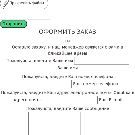
для организации распродажи мебели после
Прикрепить файлы
закрытия кафе или ресторана. Мы охотно помогаем
коллегам в этом деле. Это еще один источник
пополнения распродажи.
ОФОРМИТЬ ЗАКАЗ
на
Если вас заинтересовала какая-либо модель на
Оставьте заявку, и наш менеджер свяжется с вами в
ближайшее время
данной странице, просто позвоните нам по номеру
Пожалуйста, введите Ваше имя
8 495 369 18 45 или напишите письмо, обращение
Ваше имя
в чат! Мы с охотой вас проконсультируем и
ответим интересующие вас вопросы.
Пожалуйста, введите Ваш номер телефона
Ваш номер телефона
Пожалуйста, введите Ваш адрес электронной почты
Ошибка в
* Гарантия распространяется на каркас издения
адресе почты
Ваш E-mail
Пожалуйста, введите Ваше сообщение