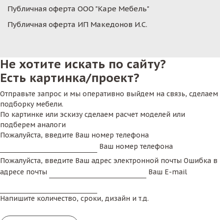
Публичная оферта ООО "Каре Мебель"
многообещающее начало! Уверены, что вы
сможете найти ту модель, которая займет достое
Публичная оферта ИП Македонов И.С.
место в вашем доме или заведении.
Бывает, что товар
по
распродаже мебели для кафе
Не хотите искать по сайту?
и ресторанов
в Москве заканчивается, но модель
Есть картинка/проект?
вам очень понравилась. Мы готовы изготовить ее
для вас уже в индивидуальном порядке. А если
Отправьте запрос и мы оперативно выйдем на связь, сделаем
покупка будет большой, то стоимость будет
подборку мебели.
максимально приближена к акционной.
По картинке или эскизу сделаем расчет моделей или
подберем аналоги
Как бы то ни было, мы на 100% гарантируем
Пожалуйста, введите Ваш номер телефона
качество продаваемой продукции. Что
Ваш номер телефона
подтвержадаем повышенной гарантией в 18
Пожалуйста, введите Ваш адрес электронной почты
Ошибка в
месяцев* на мебель, приобретенную на нашей
адресе почты
Ваш E-mail
расродаже. Дополнительно можем предложить
доставку нашим грузовым парком.
Напишите количество, сроки, дизайн и т.д.
Иногда, к нам обращаются владельцы общепитов,