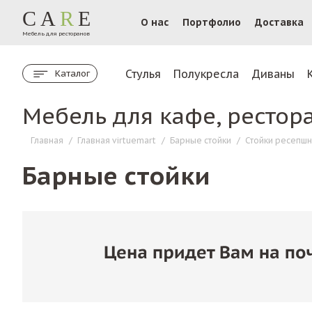
CA
R
E
О нас
Портфолио
Доставка
Мебель для ресторанов
Стулья
Полукресла
Диваны
Каталог
Мебель для кафе, рестор
Главная
/
Главная virtuemart
/
Барные стойки
/
Стойки ресепшн
Барные стойки