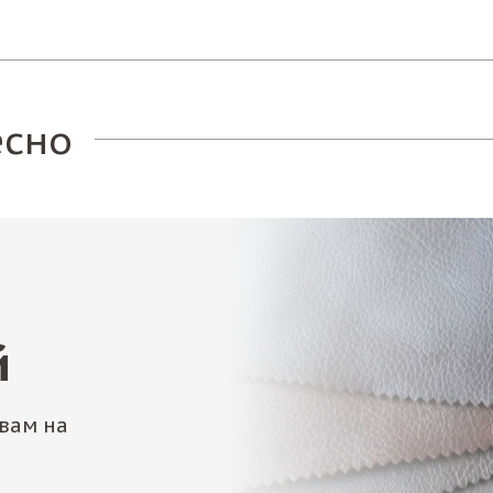
есно
й
вам на