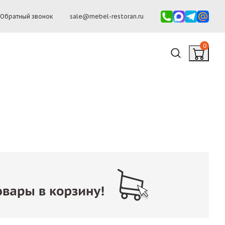
Обратный звонок
sale@mebel-restoran.ru
0