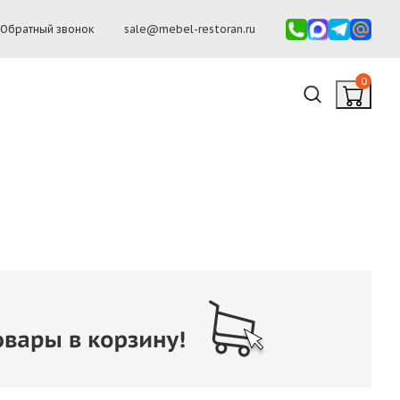
Обратный звонок
sale@mebel-restoran.ru
0