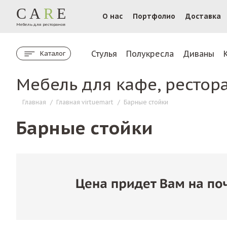
CA
R
E
О нас
Портфолио
Доставка
Мебель для ресторанов
Стулья
Полукресла
Диваны
Каталог
Мебель для кафе, рестор
Главная
/
Главная virtuemart
/
Барные стойки
Барные стойки