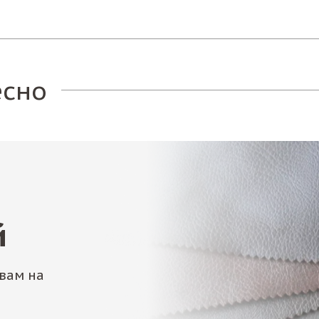
есно
й
вам на