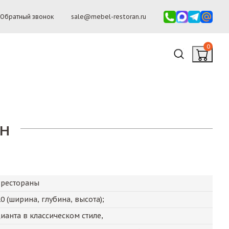
Обратный звонок
sale@mebel-restoran.ru
0
н
 рестораны
10
(ширина, глубина, высота);
анта в классическом стиле,