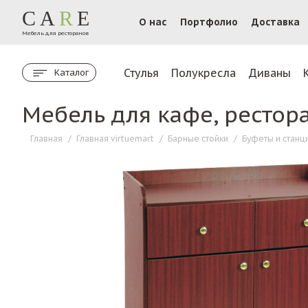
CA
R
E
О нас
Портфолио
Доставка
Мебель для ресторанов
Стулья
Полукресла
Диваны
Каталог
Мебель для кафе, рестор
Главная
/
Главная virtuemart
/
Барные стойки
/
Буфеты и станц