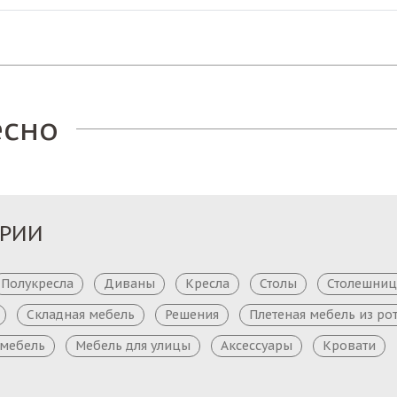
есно
ОРИИ
Полукресла
Диваны
Кресла
Столы
Столешни
Складная мебель
Решения
Плетеная мебель из ро
 мебель
Мебель для улицы
Аксессуары
Кровати