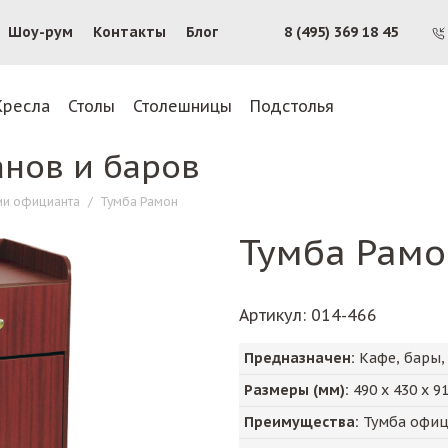
Шоу-рум
Контакты
Блог
8 (495) 369 18 45
Кресла
Столы
Столешницы
Подстолья
анов и баров
ии официанта
/
Тумба Рамон
Тумба Рамо
Артикул
: 014-466
Предназначен:
Кафе, бары,
Размеры (мм):
490
х
430
х
9
Преимущества:
Тумба офици