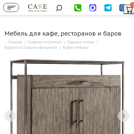
0
Мебель для ресторанов
Мебель для кафе, ресторанов и баров
Главная
/
Главная virtuemart
/
Барные стойки
/
Буфеты и станции официанта
/
Буфет Невада