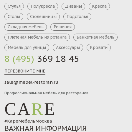
Стулья
Полукресла
Диваны
Кресла
Столы
Столешницы
Подстолья
Складная мебель
Решения
Плетеная мебель из ротанга
Банкетная мебель
Мебель для улицы
Аксессуары
Кровати
8 (495)
369 18 45
ПЕРЕЗВОНИТЕ МНЕ
sale@mebel-restoran.ru
Профессиональная мебель для ресторанов
CA
R
E
#КареМебельМосква
ВАЖНАЯ ИНФОРМАЦИЯ