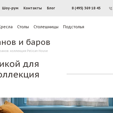
Шоу-рум
Контакты
Блог
8 (495) 369 18 45
Кресла
Столы
Столешницы
Подстолья
анов и баров
ранов: коллекция Pelican House
икой для
коллекция