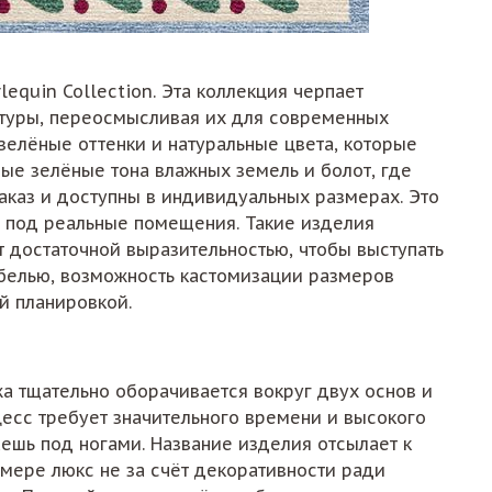
equin Collection. Эта коллекция черпает
ктуры, переосмысливая их для современных
зелёные оттенки и натуральные цвета, которые
ные зелёные тона влажных земель и болот, где
заказ и доступны в индивидуальных размерах. Это
т под реальные помещения. Такие изделия
 достаточной выразительностью, чтобы выступать
ебелью, возможность кастомизации размеров
й планировкой.
жа тщательно оборачивается вокруг двух основ и
цесс требует значительного времени и высокого
аешь под ногами. Название изделия отсылает к
номере люкс не за счёт декоративности ради