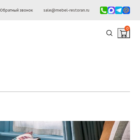
Обратный звонок
sale@mebel-restoran.ru
0