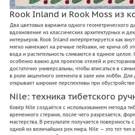
Rook Inland и Rook Moss из к
Два цветовых варианта одного геометрического диз
вдохновение из классических архитектурных и де
интерьеров. Rook Inland интерпретируется как вну
мягко намекают на речные пейзажи, не крича об эт
вода и растительность сливаются в единое целое. 
особенно важно для проектов отелей и ресторанов
достаточно универсальны, чтобы вписаться в самы
в роли акцентного элемента в зале или лобби. Дл
открывает широкие перспективы при обустройств
Nile: техника тибетского ру
Ковёр Nile создаётся с использованием метода ти
временного стержня, после чего разрезается, фор
мастерства. В результате получается поверхность 
одной из величайших рек мира. Nile — это тот тип