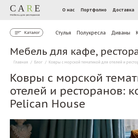
CA
R
E
О нас
Портфолио
Доставка
Мебель для ресторанов
Стулья
Полукресла
Диваны
Каталог
Мебель для кафе, рестор
Главная
/
Блог
/
Ковры с морской тематикой для отелей и ресто
Ковры с морской темат
отелей и ресторанов: 
Pelican House