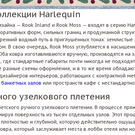
оллекции Harlequin
айна — Rook Inland и Rook Moss — входят в серию Harl
коративных форм, сильных границ и продуманной стру
тренний водный путь в приглушённых тонах: землистые 
ом. В свою очередь, Rook Moss углубляется в насыщен
Оба ковра изготавливаются вручную, производятся на 
, где стандартные габариты почти никогда не подходя
е разные схемы оформления, и в то же время обладают
я дизайнеров интерьеров, работающих с контрактной м
е
банкетных залов
или пространств кафе с нестандартно
чного узелкового плетения
бетского ручного узелкового плетения. В процессе пря
мируя поверхность из тысяч отдельных узлов. Этот про
с плотностью и глубиной, которую действительно ощущ
 ковра, который заслуживает места в лобби отеля или 