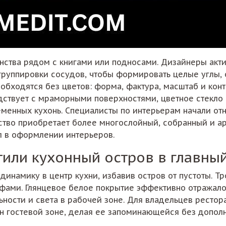
нства рядом с книгами или подносами. Дизайнеры акт
 группировки сосудов, чтобы формировать целые углы,
обходятся без цветов: форма, фактура, масштаб и кон
дствует с мраморными поверхностями, цветное стекло п
менных кухонь. Специалисты по интерьерам начали отно
нство приобретает более многослойный, собранный и а
 в оформлении интерьеров.
или кухонный остров в главны
инамику в центр кухни, избавив остров от пустоты. Тр
фами. Глянцевое белое покрытие эффективно отражал
ости и света в рабочей зоне. Для владельцев рестора
он гостевой зоне, делая ее запоминающейся без допол