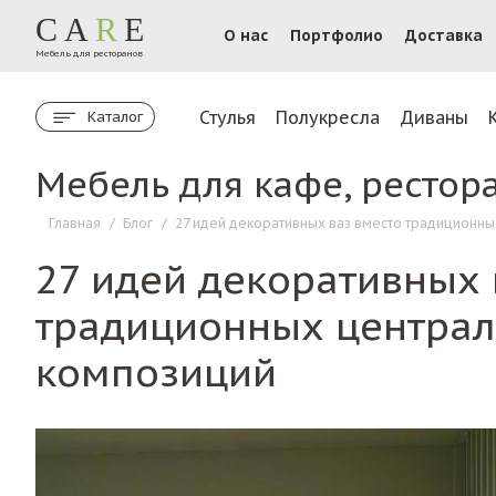
CA
R
E
О нас
Портфолио
Доставка
Мебель для ресторанов
Стулья
Полукресла
Диваны
Каталог
Мебель для кафе, рестор
Главная
/
Блог
/
27 идей декоративных ваз вместо традиционн
27 идей декоративных 
традиционных центра
композиций