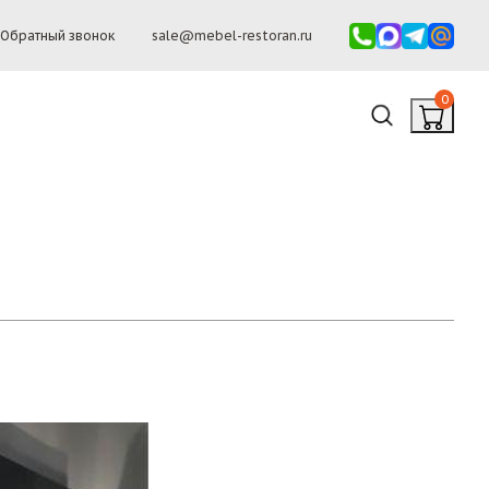
Обратный звонок
sale@mebel-restoran.ru
0