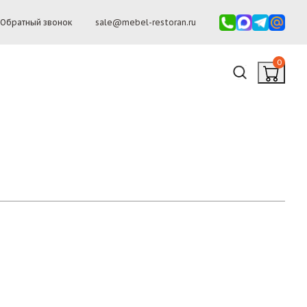
Обратный звонок
sale@mebel-restoran.ru
0