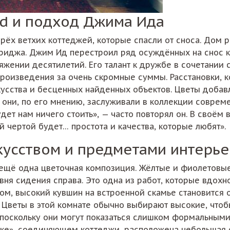
ard и подход Джима Ида
тырёх ветхих коттеджей, которые спасли от сноса. Дом
риджа. Джим Ид перестроил ряд осуждённых на снос к
яжении десятилетий. Его талант к дружбе в сочетании с
произведения за очень скромные суммы. Расстановки, 
кусства и бесценных найденных объектов. Цветы добав
 они, по его мнению, заслуживали в коллекции совреме
дет нам ничего стоить», — часто повторял он. В своём
ой чертой будет… простота и качества, которые любят».
кусством и предметами интерь
 ещё одна цветочная композиция. Жёлтые и фиолетовые
ня сидения справа. Это одна из работ, которые вдохнов
м, высокий кувшин на встроенной скамье становится 
 Цветы в этой комнате обычно выбирают высокие, чтоб
ют, поскольку они могут показаться слишком формальны
тике», соединяющем коттеджи, расположена небольшая 