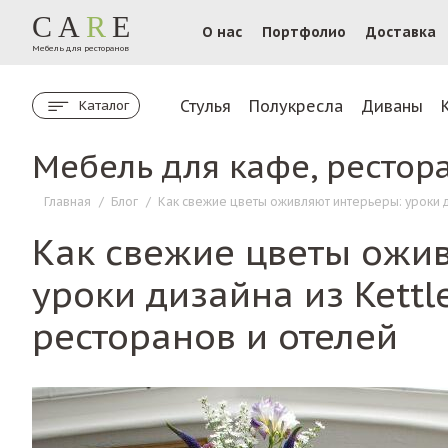
CA
R
E
О нас
Портфолио
Доставка
Мебель для ресторанов
Стулья
Полукресла
Диваны
Каталог
Мебель для кафе, рестор
Главная
/
Блог
/
Как свежие цветы оживляют интерьеры: уроки ди
Как свежие цветы ожи
уроки дизайна из Kettle
ресторанов и отелей