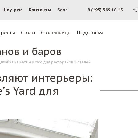
Шоу-рум
Контакты
Блог
8 (495) 369 18 45
Кресла
Столы
Столешницы
Подстолья
анов и баров
зайна из Kettle’s Yard для ресторанов и отелей
вляют интерьеры:
’s Yard для