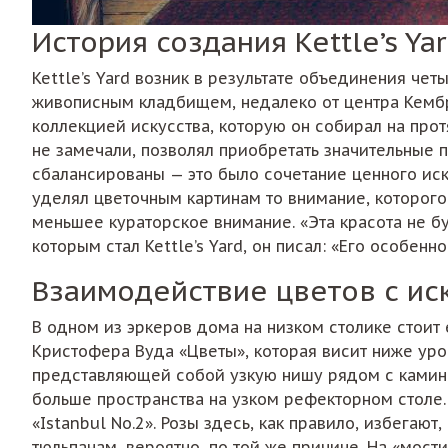
История создания Kettle’s Y
Kettle’s Yard возник в результате объединения че
живописным кладбищем, недалеко от центра Кемб
коллекцией искусства, которую он собирал на прот
не замечали, позволял приобретать значительные 
сбалансированы — это было сочетание ценного ис
уделял цветочным картинам то внимание, которого
меньшее кураторское внимание. «Эта красота не бу
которым стал Kettle’s Yard, он писал: «Его особенн
Взаимодействие цветов с ис
В одном из эркеров дома на низком столике стоит
Кристофера Вуда «Цветы», которая висит ниже уров
представляющей собой узкую нишу рядом с камино
больше пространства на узком рефекторном столе.
«Istanbul No.2». Розы здесь, как правило, избега
тюльпанам, вероятно, по той же причине. На «мос