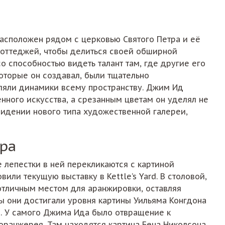
 расположен рядом с церковью Святого Петра и её
оттеджей, чтобы делиться своей обширной
о способностью видеть талант там, где другие его
которые он создавал, были тщательно
ляли динамики всему пространству. Джим Ид
нного искусства, а срезанным цветам он уделял не
 видении нового типа художественной галереи,
ера
 лепестки в ней перекликаются с картиной
или текущую выставку в Kettle’s Yard. В столовой,
отличным местом для аранжировки, оставляя
ы они достигали уровня картины Уильяма Конгдона
ми. У самого Джима Ида было отвращение к
оранжерея. Там находятся картина Бена Николсона,