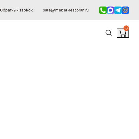
Обратный звонок
sale@mebel-restoran.ru
0