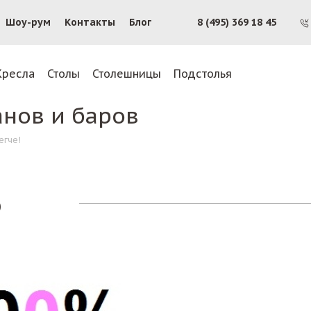
Шоу-рум
Контакты
Блог
8 (495) 369 18 45
Кресла
Столы
Столешницы
Подстолья
анов и баров
егче!
о