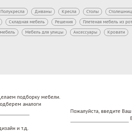
Полукресла
Диваны
Кресла
Столы
Столешни
Складная мебель
Решения
Плетеная мебель из ро
 мебель
Мебель для улицы
Аксессуары
Кровати
сделаем подборку мебели.
подберем аналоги
Пожалуйста, введите Ваш
изайн и т.д.