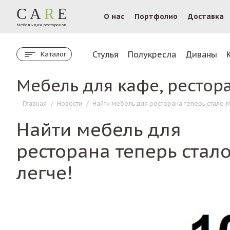
CA
R
E
О нас
Портфолио
Доставка
Мебель для ресторанов
Стулья
Полукресла
Диваны
Каталог
Мебель для кафе, рестор
Главная
/
Новости
/
Найти мебель для ресторана теперь стало л
Найти мебель для
ресторана теперь стал
легче!