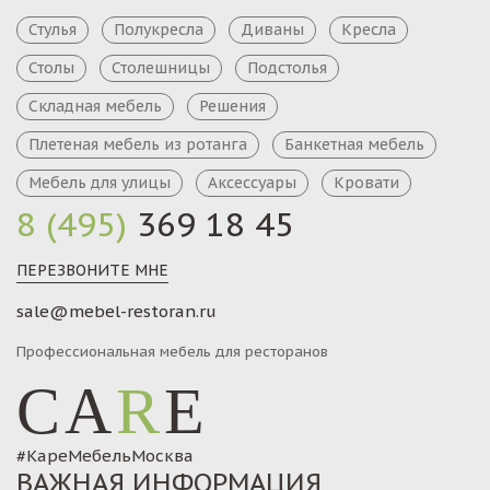
Стулья
Полукресла
Диваны
Кресла
Столы
Столешницы
Подстолья
Складная мебель
Решения
Плетеная мебель из ротанга
Банкетная мебель
Мебель для улицы
Аксессуары
Кровати
8 (495)
369 18 45
ПЕРЕЗВОНИТЕ МНЕ
sale@mebel-restoran.ru
Профессиональная мебель для ресторанов
CA
R
E
#КареМебельМосква
ВАЖНАЯ ИНФОРМАЦИЯ