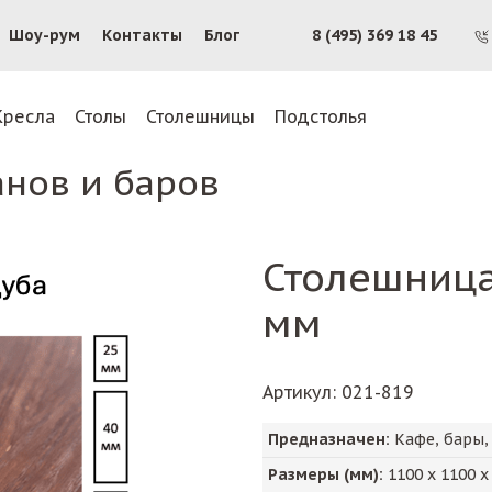
Шоу-рум
Контакты
Блог
8 (495) 369 18 45
Кресла
Столы
Столешницы
Подстолья
анов и баров
Столешниц
мм
Артикул
: 021-819
Предназначен:
Кафе, бары,
Размеры (мм):
1100
х
1100