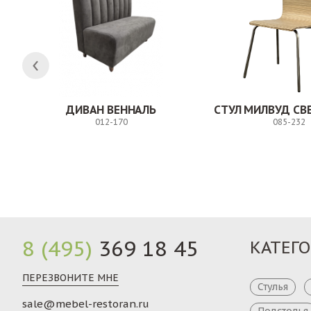
ДИВАН ВЕННАЛЬ
012-170
085-232
Заказ
8 (495)
369 18 45
КАТЕГ
ПЕРЕЗВОНИТЕ МНЕ
Стулья
sale@mebel-restoran.ru