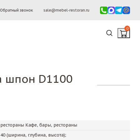
Обратный звонок
sale@mebel-restoran.ru
0
а шпон D1100
 рестораны Кафе, бары, рестораны
х
40
(ширина, глубина, высота);