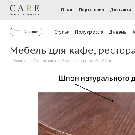
CA
R
E
О нас
Портфолио
Доставка
Мебель для ресторанов
Стулья
Полукресла
Диваны
Каталог
Мебель для кафе, рестор
Главная
/
Столешницы
/
Столешница шпон D1100 мм