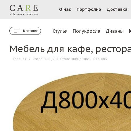
CA
R
E
О нас
Портфолио
Доставка
Мебель для ресторанов
Стулья
Полукресла
Диваны
Каталог
Мебель для кафе, рестор
Главная
/
Столешницы
/
Столешница шпон. 014-083