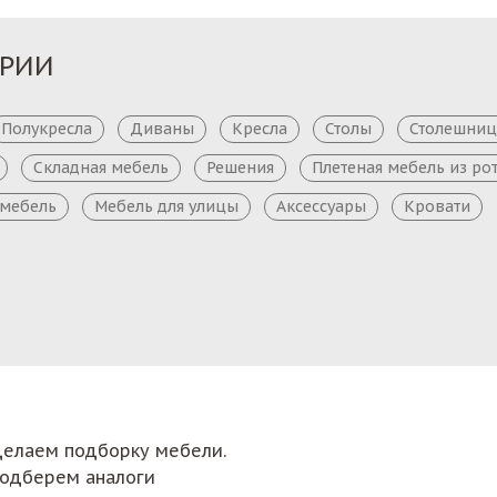
ОРИИ
Полукресла
Диваны
Кресла
Столы
Столешни
Складная мебель
Решения
Плетеная мебель из ро
 мебель
Мебель для улицы
Аксессуары
Кровати
сделаем подборку мебели.
подберем аналоги