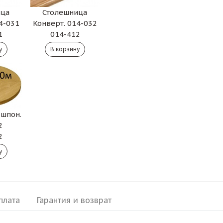
ица
Столешница
4-031
Конверт. 014-032
1
014-412
 шпон.
2
2
плата
Гарантия и возврат