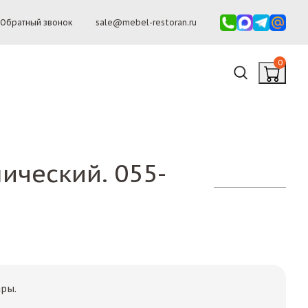
Обратный звонок
sale@mebel-restoran.ru
0
ический. 055-
ары.