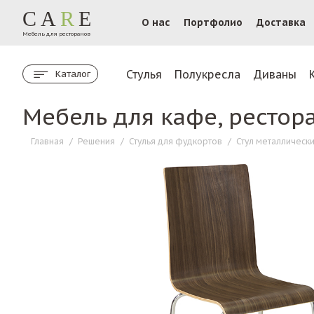
CA
R
E
О нас
Портфолио
Доставка
Мебель для ресторанов
Стулья
Полукресла
Диваны
Каталог
Мебель для кафе, рестор
Главная
/
Решения
/
Стулья для фудкортов
/
Стул металлически