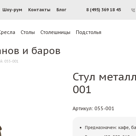
Шоу-рум
Контакты
Блог
8 (495) 369 18 45
Кресла
Столы
Столешницы
Подстолья
анов и баров
й. 055-001
Стул металл
001
Артикул
: 055-001
Предназначен: кафе, б