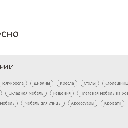
есно
ОРИИ
Полукресла
Диваны
Кресла
Столы
Столешни
Складная мебель
Решения
Плетеная мебель из ро
 мебель
Мебель для улицы
Аксессуары
Кровати