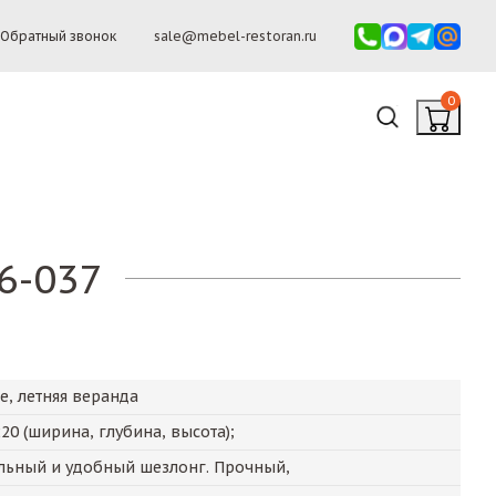
Обратный звонок
sale@mebel-restoran.ru
0
6-037
е, летняя веранда
220
(ширина, глубина, высота);
льный и удобный шезлонг. Прочный,