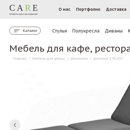
CA
R
E
О нас
Портфолио
Доставка
Мебель для ресторанов
Стулья
Полукресла
Диваны
Каталог
Мебель для кафе, рестор
Главная
/
Мебель для улицы
/
Шезлонги
/
Шезлонг 176-037