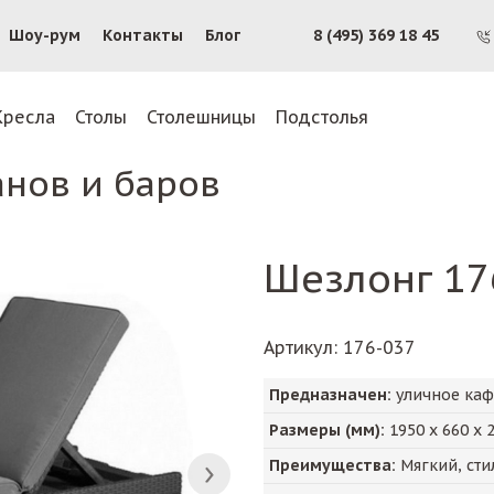
Шоу-рум
Контакты
Блог
8 (495) 369 18 45
Кресла
Столы
Столешницы
Подстолья
анов и баров
Шезлонг 17
Артикул
: 176-037
Предназначен:
уличное каф
Размеры (мм):
1950
х
660
х
Преимущества:
Мягкий, сти