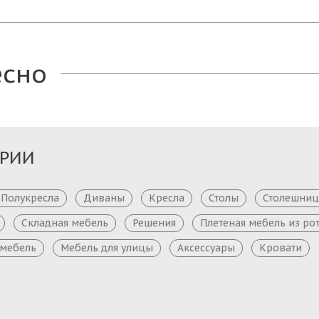
есно
ОРИИ
Полукресла
Диваны
Кресла
Столы
Столешни
Складная мебель
Решения
Плетеная мебель из ро
 мебель
Мебель для улицы
Аксессуары
Кровати