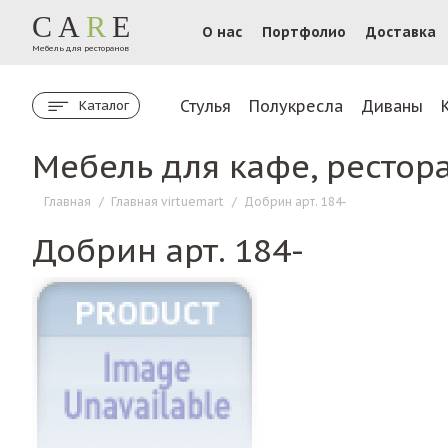
CA
R
E
О нас
Портфолио
Доставка
Мебель для ресторанов
Стулья
Полукресла
Диваны
Каталог
Мебель для кафе, рестор
Главная
/
Главная virtuemart
/
Добрин арт. 184-
Добрин арт. 184-