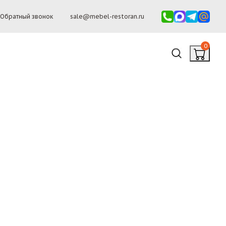
Обратный звонок
sale@mebel-restoran.ru
0