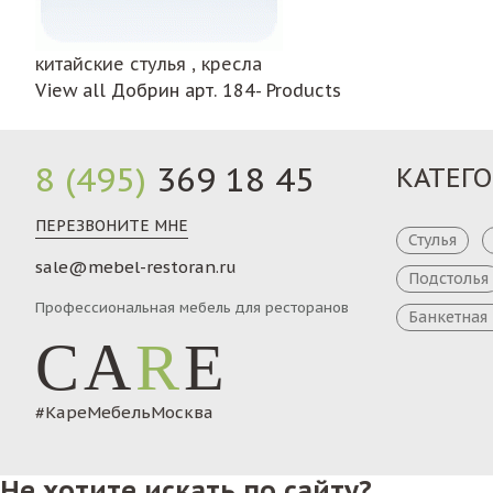
китайские стулья , кресла
View all Добрин арт. 184- Products
8 (495)
369 18 45
КАТЕГ
ПЕРЕЗВОНИТЕ МНЕ
Стулья
sale@mebel-restoran.ru
Подстолья
Профессиональная мебель для ресторанов
Банкетная
CA
R
E
#КареМебельМосква
Не хотите искать по сайту?