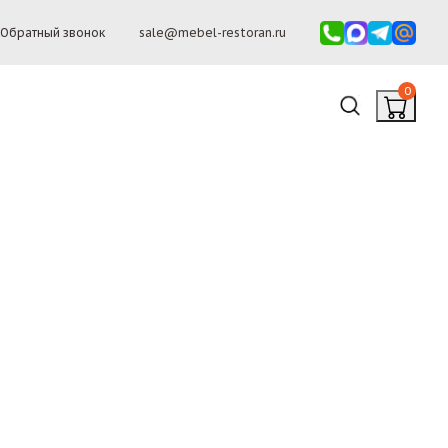
Обратный звонок
sale@mebel-restoran.ru
0