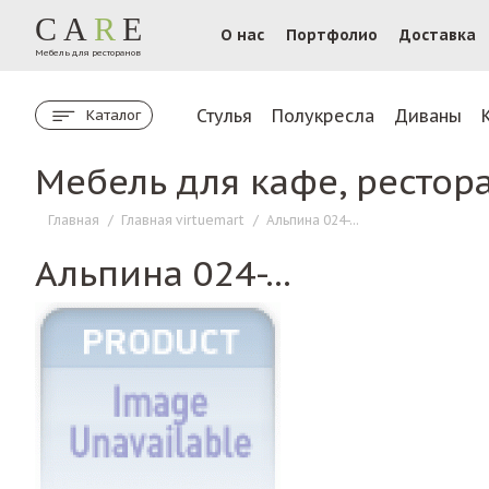
CA
R
E
О нас
Портфолио
Доставка
Мебель для ресторанов
Стулья
Полукресла
Диваны
Каталог
Мебель для кафе, рестор
Главная
/
Главная virtuemart
/
Альпина 024-...
Альпина 024-...