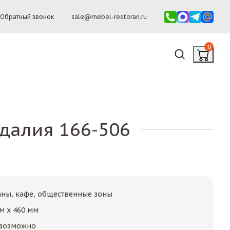
Обратный звонок
sale@mebel-restoran.ru
0
гдалия 166-506
аны, кафе, общественные зоны
м x 460 мм
возможно