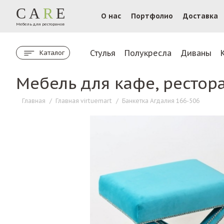
CA
R
E
О нас
Портфолио
Доставка
Мебель для ресторанов
Стулья
Полукресла
Диваны
Каталог
Мебель для кафе, рестор
Главная
/
Главная virtuemart
/
Банкетка Агдалия 166-506