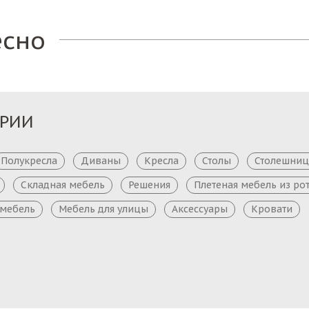
есно
ОРИИ
Полукресла
Диваны
Кресла
Столы
Столешни
Складная мебель
Решения
Плетеная мебель из ро
 мебель
Мебель для улицы
Аксессуары
Кровати