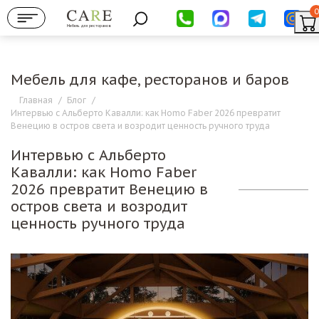
0
Мебель для ресторанов
Мебель для кафе, ресторанов и баров
Главная
/
Блог
/
Интервью с Альберто Кавалли: как Homo Faber 2026 превратит
Венецию в остров света и возродит ценность ручного труда
Интервью с Альберто
Кавалли: как Homo Faber
2026 превратит Венецию в
остров света и возродит
ценность ручного труда