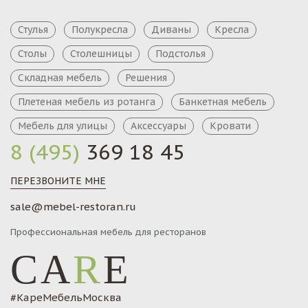
Стулья
Полукресла
Диваны
Кресла
Столы
Столешницы
Подстолья
Складная мебель
Решения
Плетеная мебель из ротанга
Банкетная мебель
Мебель для улицы
Аксессуары
Кровати
8 (495)
369 18 45
ПЕРЕЗВОНИТЕ МНЕ
sale@mebel-restoran.ru
Профессиональная мебель для ресторанов
CA
R
E
#КареМебельМосква