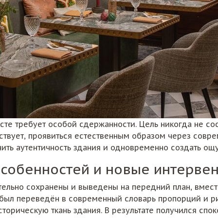
те требует особой сдержанности. Цель никогда не сост
тствует, проявиться естественным образом через совр
нить аутентичность здания и одновременно создать ощ
особенностей и новые интерве
ьно сохранены и выведены на передний план, вместо 
был переведён в современный словарь пропорций и ри
торическую ткань здания. В результате получился спок