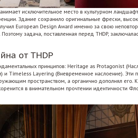
n занимает исключительное место в культурном ландшаф
енции. Здание сохранило оригинальные фрески, высок
получил European Design Award именно за свою неповто
 Поэтому задача, поставленная перед THDP, заключалас
йна от THDP
аментальных принципов: Heritage as Protagonist (Насл
и) и Timeless Layering (Вневременное наслоение). Эти
кружающим пространством, а органично дополнял его. 
 коренится в внимательном прочтении идентичности Фло