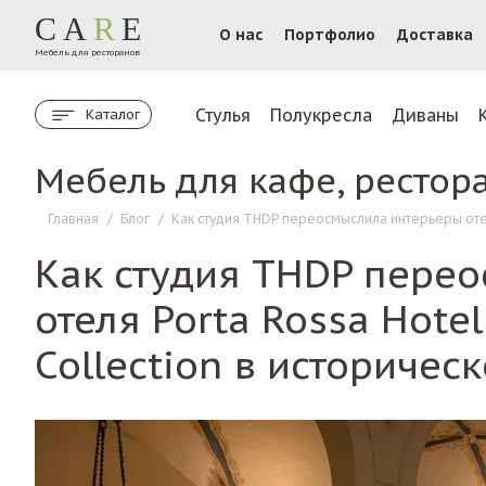
CA
R
E
О нас
Портфолио
Доставка
Мебель для ресторанов
Стулья
Полукресла
Диваны
Каталог
Мебель для кафе, рестор
Главная
/
Блог
/
Как студия THDP переосмыслила интерьеры отел
Как студия THDP пере
отеля Porta Rossa Hotel
Collection в историче