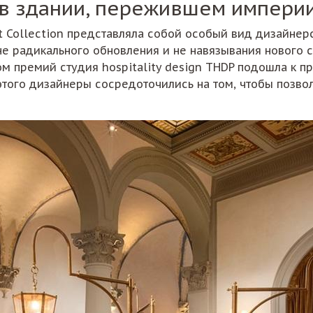
 в здании, пережившем импери
ert Collection представляла собой особый вид дизайне
не радикального обновления и не навязывания нового с
ом премий студия hospitality design THDP подошла к п
этого дизайнеры сосредоточились на том, чтобы позв