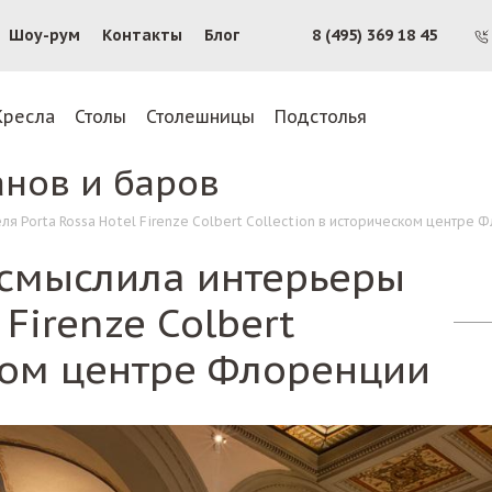
Шоу-рум
Контакты
Блог
8 (495) 369 18 45
Кресла
Столы
Столешницы
Подстолья
анов и баров
я Porta Rossa Hotel Firenze Colbert Collection в историческом центре 
осмыслила интерьеры
 Firenze Colbert
ском центре Флоренции