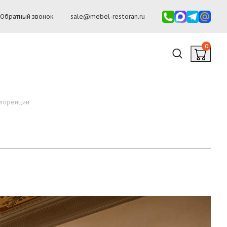
Обратный звонок
sale@mebel-restoran.ru
0
Флоренции