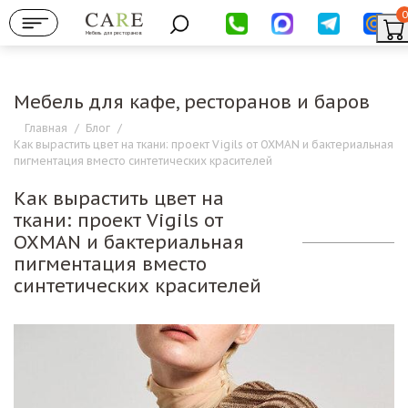
0
Мебель для ресторанов
Мебель для кафе, ресторанов и баров
Главная
/
Блог
/
Как вырастить цвет на ткани: проект Vigils от OXMAN и бактериальная
пигментация вместо синтетических красителей
Как вырастить цвет на
ткани: проект Vigils от
OXMAN и бактериальная
пигментация вместо
синтетических красителей