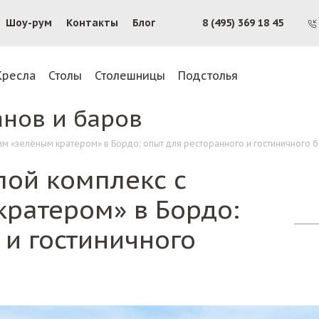
Шоу-рум
Контакты
Блог
8 (495) 369 18 45
Кресла
Столы
Столешницы
Подстолья
анов и баров
им «зелёным кратером» в Бордо: опыт для ресторанного и гостиничного 
лой комплекс с
ратером» в Бордо:
 и гостиничного