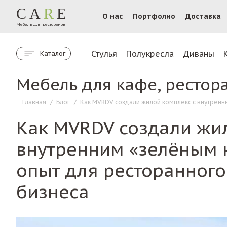
CA
R
E
О нас
Портфолио
Доставка
Мебель для ресторанов
Стулья
Полукресла
Диваны
Каталог
Мебель для кафе, рестор
Главная
/
Блог
/
Как MVRDV создали жилой комплекс с внутренн
Как MVRDV создали жи
внутренним «зелёным к
опыт для ресторанного
бизнеса