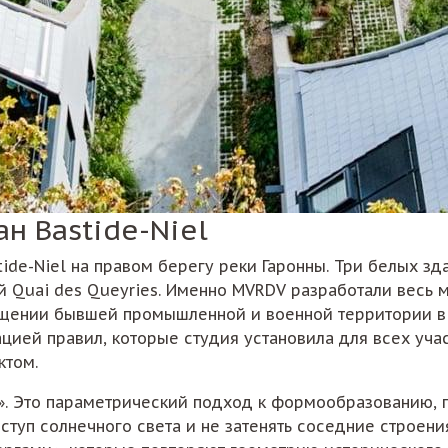
н Bastide-Niel
ide-Niel на правом берегу реки Гаронны. Три белых зд
 Quai des Queyries. Именно MVRDV разработали весь м
ащении бывшей промышленной и военной территории в
тацией правил, которые студия установила для всех уч
ктом.
». Это параметрический подход к формообразованию, 
ступ солнечного света и не затенять соседние строени