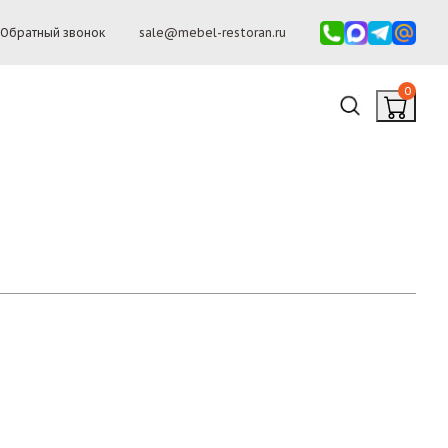
Обратный звонок
sale@mebel-restoran.ru
0