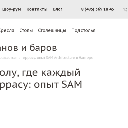
Шоу-рум
Контакты
Блог
8 (495) 369 18 45
Кресла
Столы
Столешницы
Подстолья
анов и баров
рывается на террасу: опыт SAM Architecture в Нантере
олу, где каждый
еррасу: опыт SAM