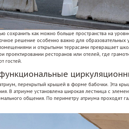
лью сохранить как можно больше пространства на уро
вочное решение особенно важно для образовательных 
омещениями и открытыми террасами превращает школу
ри проектировании ресторанов или отелей, где грамо
т гостей.
офункциональные циркуляционн
триум, перекрытый крышей в форме бабочки. Эта кры
ия. В атриуме установлена широкая лестница с элемен
мального общения. По периметру атриума проходят га