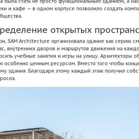
а была стать не просто функциональным зданием, а н
еки и кафе — в одном корпусе позволило создать комп
бщества.
спределение открытых простран
н, SAM Architecture организовала здание как серию с
ас, внутренних дворов и маршрутов движения на каждо
сить учебные занятия и игры на улицу. Архитекторы о
я особенно ценным ресурсом. Вместо того чтобы конц
ёму здания. Благодаря этому каждый этаж получил соб
росла.