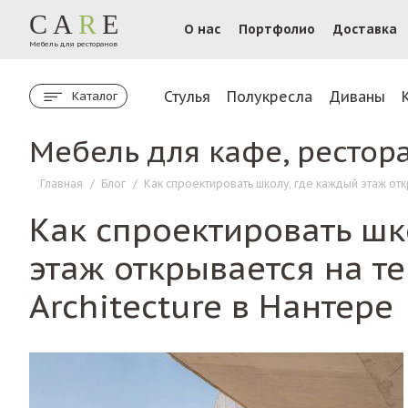
CA
R
E
О нас
Портфолио
Доставка
Мебель для ресторанов
Стулья
Полукресла
Диваны
Каталог
Мебель для кафе, рестор
Главная
/
Блог
/
Как спроектировать школу, где каждый этаж отк
Как спроектировать шк
этаж открывается на т
Architecture в Нантере