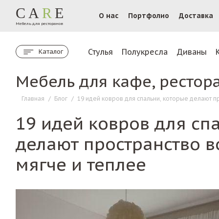
CA
R
E
О нас
Портфолио
Доставка
Мебель для ресторанов
Стулья
Полукресла
Диваны
Каталог
Мебель для кафе, рестор
Главная
/
Блог
/
19 идей ковров для спальни, которые делают п
19 идей ковров для сп
делают пространство в
мягче и теплее