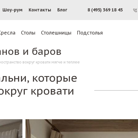
Шоу-рум
Контакты
Блог
8 (495) 369 18 45
Кресла
Столы
Столешницы
Подстолья
анов и баров
ространство вокруг кровати мягче и теплее
альни, которые
округ кровати