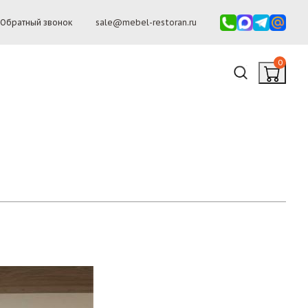
Обратный звонок
sale@mebel-restoran.ru
0