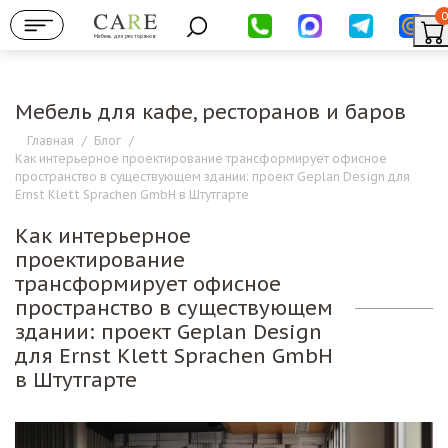
0
Мебель для ресторанов
Мебель для кафе, ресторанов и баров
Главная
/
Блог
/
Как интерьерное проектирование трансформирует офисное
пространство в существующем здании: проект Geplan Design для
Ernst Klett Sprachen GmbH в Штутгарте
Как интерьерное
проектирование
трансформирует офисное
пространство в существующем
здании: проект Geplan Design
для Ernst Klett Sprachen GmbH
в Штутгарте