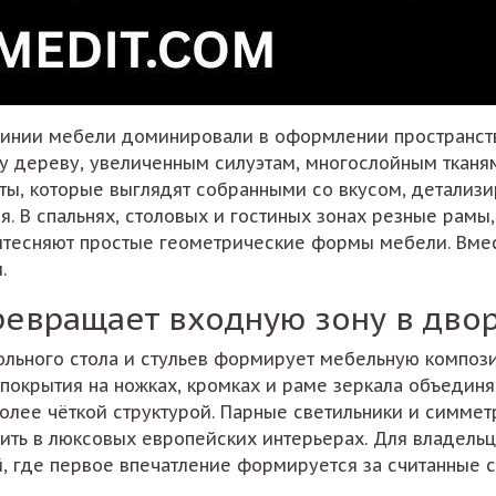
инии мебели доминировали в оформлении пространств
у дереву, увеличенным силуэтам, многослойным тканя
ты, которые выглядят собранными со вкусом, детализ
. В спальнях, столовых и гостиных зонах резные рамы
тесняют простые геометрические формы мебели. Вмест
.
ревращает входную зону в дво
сольного стола и стульев формирует мебельную композ
 покрытия на ножках, кромках и раме зеркала объединя
более чёткой структурой. Парные светильники и симм
ить в люксовых европейских интерьерах. Для владельце
, где первое впечатление формируется за считанные с