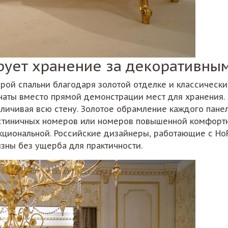
рует хранение за декоративны
урой спальни благодаря золотой отделке и классическ
наты вместо прямой демонстрации мест для хранения. 
личивая всю стену. Золотое обрамление каждого панел
остиничных номеров или номеров повышенной комфортн
нкциональной. Российские дизайнеры, работающие с H
зны без ущерба для практичности.