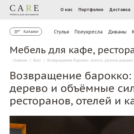
CA
R
E
О нас
Портфолио
Доставка
Мебель для ресторанов
Стулья
Полукресла
Диваны
Каталог
Мебель для кафе, рестор
Главная
/
Блог
/
Возвращение барокко: золото, резное дерево 
Возвращение барокко: 
дерево и объёмные сил
ресторанов, отелей и к