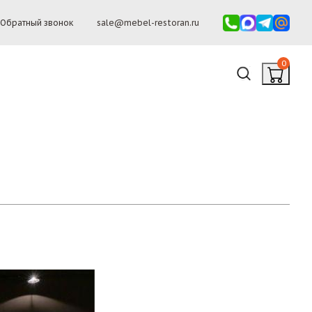
Обратный звонок
sale@mebel-restoran.ru
0