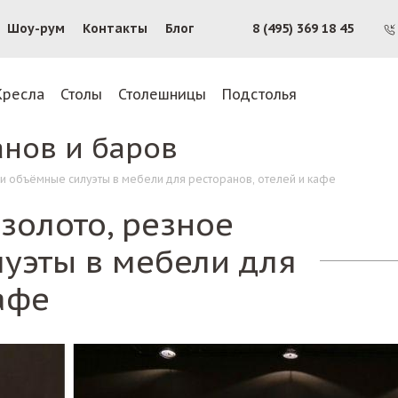
Шоу-рум
Контакты
Блог
8 (495) 369 18 45
Кресла
Столы
Столешницы
Подстолья
анов и баров
и объёмные силуэты в мебели для ресторанов, отелей и кафе
золото, резное
уэты в мебели для
афе