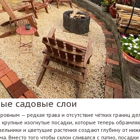
ные садовые слои
ровным — редкая трава и отсутствие чётких границ де
 крупные изогнутые посадки, которые теперь обрамляю
вельники и цветущие растения создают глубину от ни
а. Вместо того чтобы склон сливался с патио, посадки