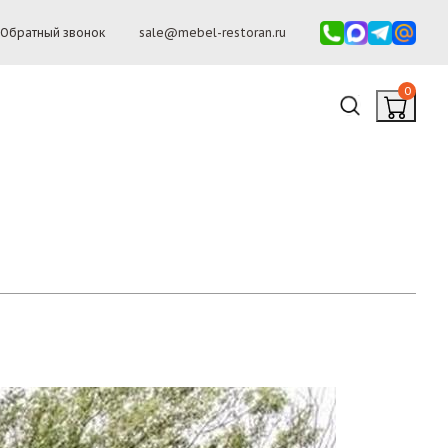
Обратный звонок
sale@mebel-restoran.ru
0