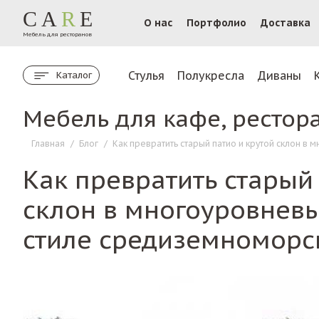
CA
R
E
О нас
Портфолио
Доставка
Мебель для ресторанов
Стулья
Полукресла
Диваны
Каталог
Мебель для кафе, рестор
Главная
/
Блог
/
Как превратить старый патио и крутой склон в
Как превратить старый
склон в многоуровневы
стиле средиземноморс