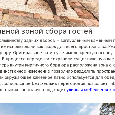
авной зоной сбора гостей
 большинству задних дворов — заглубленным каменным п
 её использовали как якорь для всего пространства. Р
двору. Оригинальное патио уже имело крепкую основу:
. В процессе переделки сохранили существующую каме
Теперь внутри кирпичного бордюра расположена зона с 
 единственное изменение позволило разделить простран
 как окружающее каменное патио используется для обе
: зонирование без жёстких перегородок позволяет гиб
тва таких зон отлично подходит
уличная мебель для ка