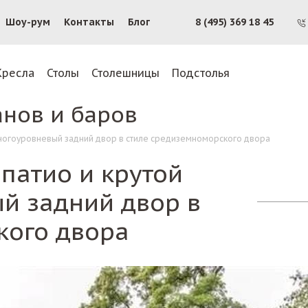
Шоу-рум
Контакты
Блог
8 (495) 369 18 45
Кресла
Столы
Столешницы
Подстолья
анов и баров
 многоуровневый задний двор в стиле средиземноморского двора
 патио и крутой
й задний двор в
кого двора