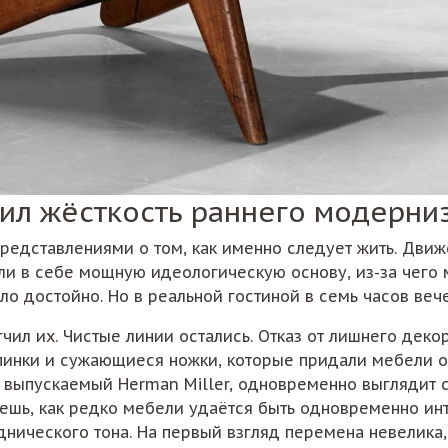
чил жёсткость раннего модерни
редставлениями о том, как именно следует жить. Дви
ли в себе мощную идеологическую основу, из-за чего м
ло достойно. Но в реальной гостиной в семь часов веч
чил их. Чистые линии остались. Отказ от лишнего деко
спинки и сужающиеся ножки, которые придали мебели о
ir, выпускаемый Herman Miller, одновременно выгляди
ешь, как редко мебели удаётся быть одновременно инт
нического тона. На первый взгляд перемена невелика,