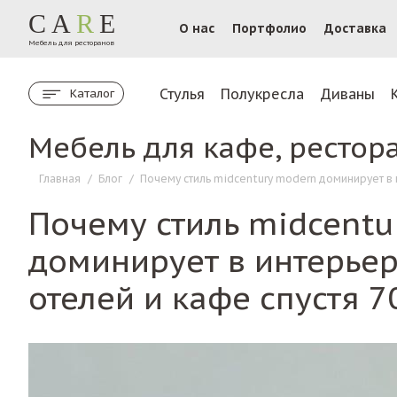
CA
R
E
О нас
Портфолио
Доставка
Мебель для ресторанов
Стулья
Полукресла
Диваны
Каталог
Мебель для кафе, рестор
Главная
/
Блог
/
Почему стиль midcentury modern доминирует в 
Почему стиль midcentu
доминирует в интерьер
отелей и кафе спустя 7