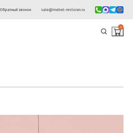
Обратный звонок
sale@mebel-restoran.ru
0