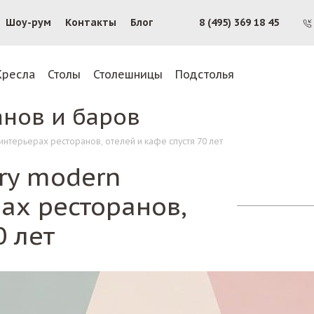
Шоу-рум
Контакты
Блог
8 (495) 369 18 45
Кресла
Столы
Столешницы
Подстолья
анов и баров
интерьерах ресторанов, отелей и кафе спустя 70 лет
ry modern
ах ресторанов,
0 лет