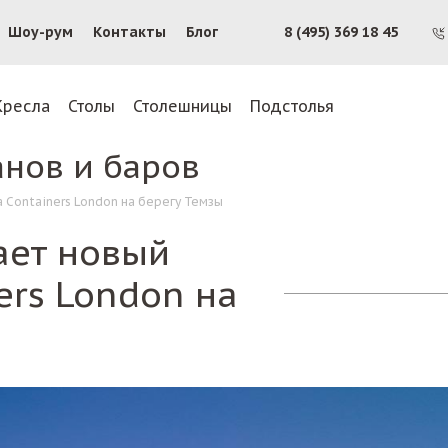
Шоу-рум
Контакты
Блог
8 (495) 369 18 45
Кресла
Столы
Столешницы
Подстолья
анов и баров
 Containers London на берегу Темзы
ает новый
ers London на