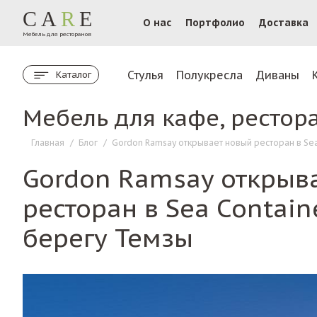
CA
R
E
О нас
Портфолио
Доставка
Мебель для ресторанов
Стулья
Полукресла
Диваны
Каталог
Мебель для кафе, рестор
Главная
/
Блог
/
Gordon Ramsay открывает новый ресторан в Sea
Gordon Ramsay открыв
ресторан в Sea Contain
берегу Темзы