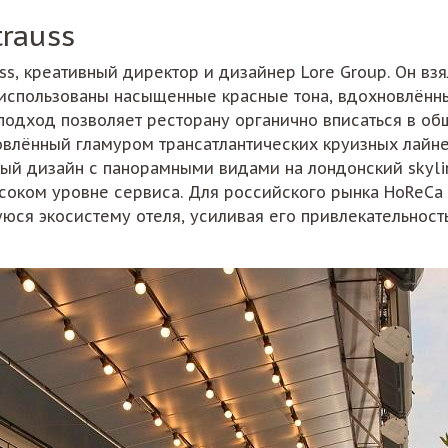
trauss
ss, креативный директор и дизайнер Lore Group. Он вз
спользованы насыщенные красные тона, вдохновлённые 
подход позволяет ресторану органично вписаться в об
хновлённый гламуром трансатлантических круизных лайн
ый дизайн с панорамными видами на лондонский skyli
ысоком уровне сервиса. Для российского рынка HoReCa 
ся экосистему отеля, усиливая его привлекательность 