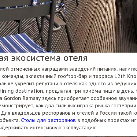
ая экосистема отеля
ией отмеченных наградами заведений питания, напитко
команды, эклектичный rooftop-бар и терраса 12th Knot,
ольше укрепит репутацию отеля как одного из ведущих
ining destination, предлагая три приёма пищи в день
 Gordon Ramsay здесь приобретает особенное звучание 
демонстрирует, как два сильных игрока рынка гостепри
Для владельцев ресторанов и отелей в России такой к
объекта.
Столы для ресторанов
в подобных проектах и
выдерживать интенсивную эксплуатацию.