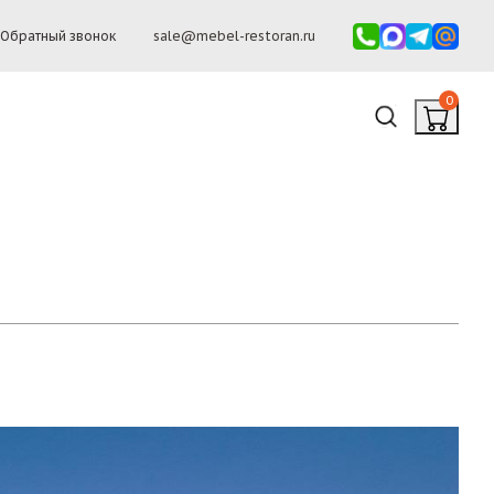
Обратный звонок
sale@mebel-restoran.ru
0